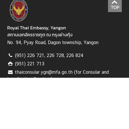
i
TOP
n
i
s
Royal Thai Embassy, Yangon
t
สถานเอกอัครราชทูต ณ กรุงย่างกุ้ง
r
No. 94, Pyay Road, Dagon township, Yangon
y
o
(951) 226 721, 226 728, 226 824
f
(951) 221 713
F
thaiconsular.ygn@mfa.go.th (for Consular and
o
Legalisation Services)
r
e
i
Home
g
n
Contact
A
f