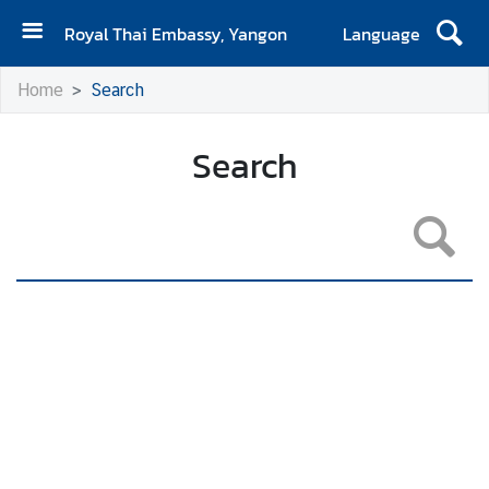
Royal Thai Embassy, Yangon
Language
H
Home
Search
o
m
e
Search
C
o
n
t
a
c
t
N
e
w